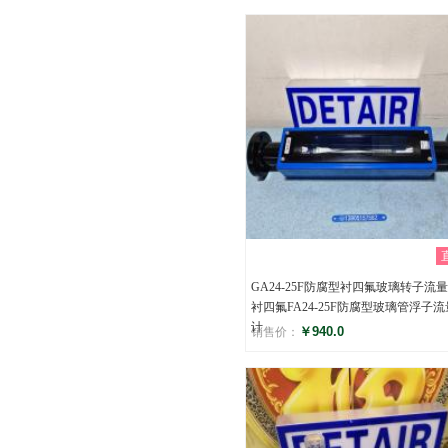
评分
()
GA24-25F防腐型衬四氟玻璃转子流量
衬四氟FA24-25F防腐型玻璃管浮子流
计
￥940.0
销售价：
评分
()