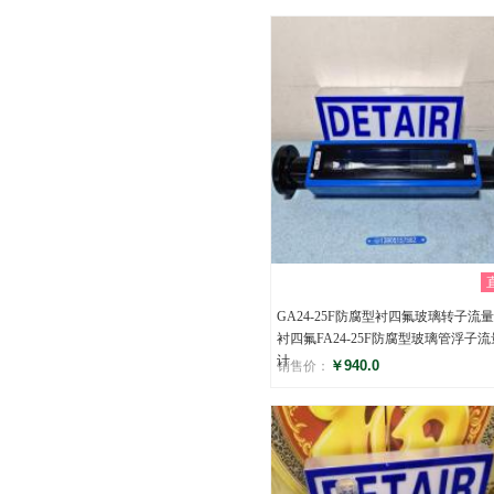
评分
()
GA24-25F防腐型衬四氟玻璃转子流量
衬四氟FA24-25F防腐型玻璃管浮子流
计
￥940.0
销售价：
评分
()