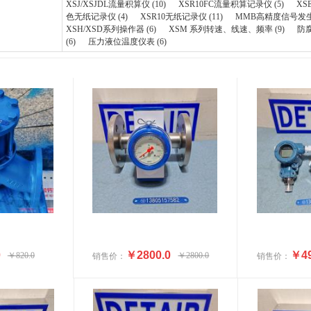
XSJ/XSJDL流量积算仪 (10)
XSR10FC流量积算记录仪 (5)
XS
色无纸记录仪 (4)
XSR10无纸记录仪 (11)
MMB高精度信号发生器
XSH/XSD系列操作器 (6)
XSM 系列转速、线速、频率 (9)
防腐
(6)
压力液位温度仪表 (6)
0
￥2800.0
￥49
￥820.0
￥2800.0
销售价：
销售价：