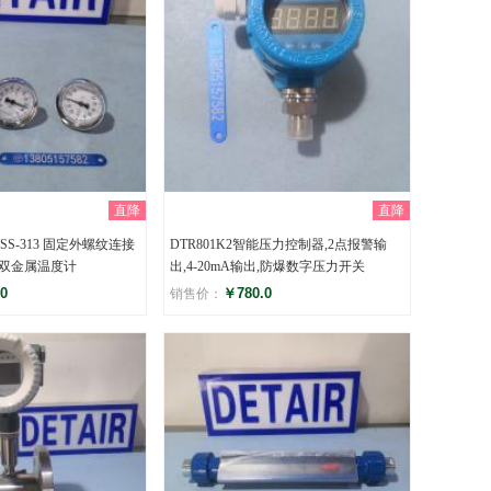
直降
直降
S-313 固定外螺纹连接
DTR801K2智能压力控制器,2点报警输
双金属温度计
出,4-20mA输出,防爆数字压力开关
0
￥780.0
销售价：
评分
)
()