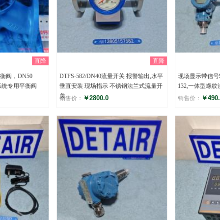
直降
直降
衡阀，DN50
DTFS-582/DN40流量开关 报警输出,水平
现场显示带信号
制系统专用平衡阀
垂直安装 现场指示 不锈钢法兰式流量开
132,一体型螺
关
￥2800.0
￥490.
销售价：
销售价：
评分
评分
()
(