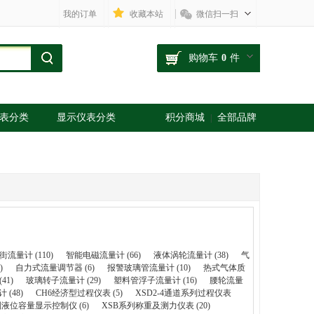
我的订单
收藏本站
微信扫一扫
购物车
0
件
表分类
显示仪表分类
积分商城
全部品牌
|
流量计 (110)
智能电磁流量计 (66)
液体涡轮流量计 (38)
气
)
自力式流量调节器 (6)
报警玻璃管流量计 (10)
热式气体质
41)
玻璃转子流量计 (29)
塑料管浮子流量计 (16)
腰轮流量
(48)
CH6经济型过程仪表 (5)
XSD2-4通道系列过程仪表
列液位容量显示控制仪 (6)
XSB系列称重及测力仪表 (20)