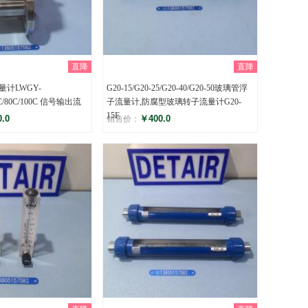
直降
直降
计LWGY-
G20-15/G20-25/G20-40/G20-50玻璃管浮
50C/80C/100C 信号输出流
子流量计,防腐型玻璃转子流量计G20-
15F
.0
￥400.0
销售价：
评分
)
()