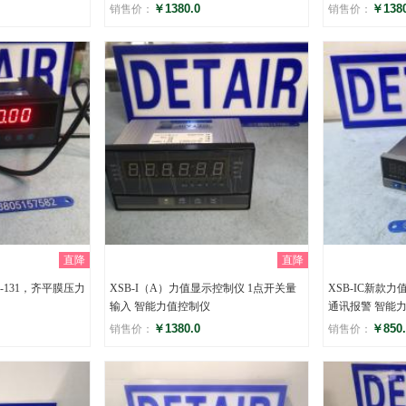
￥1380.0
￥1380
销售价：
销售价：
评分
评分
()
(
直降
直降
-131，齐平膜压力
XSB-I（A）力值显示控制仪 1点开关量
XSB-IC新款
输入 智能力值控制仪
通讯报警 智能
￥1380.0
￥850.
销售价：
销售价：
评分
评分
()
(