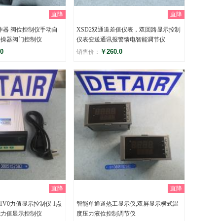
直降
直降
作器 阀位控制仪手动自
XSD2双通道差值仪表，双回路显示控制
手操器阀门控制仪
仪表变送通讯报警馈电智能调节仪
0
￥260.0
销售价：
评分
)
()
直降
直降
1B1V0力值显示控制仪 1点
智能单通道热工显示仪,双屏显示横式温
能力值显示控制仪
度压力液位控制调节仪