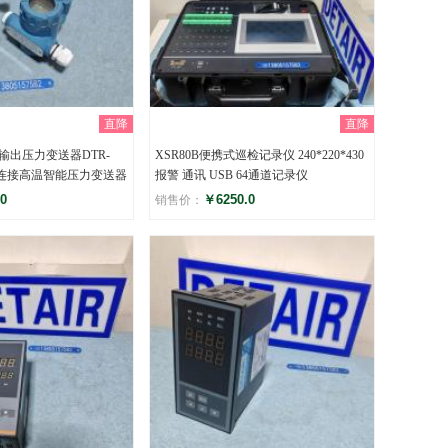
直降
直降
输出压力变送器DTR-
XSR80B便携式巡检记录仪 240*220*430
纹连接高温智能压力变送器
报警 通讯 USB 64通道记录仪
0
￥6250.0
销售价：
评分
)
()