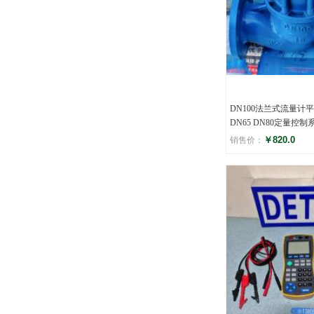
DN100法兰式流量计平
DN65 DN80定量控
￥820.0
销售价：
评分
()