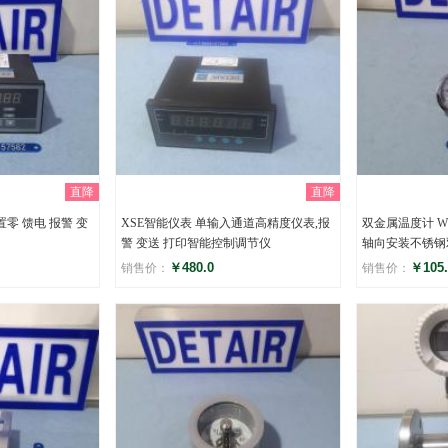
直降
直降
置零 馈电 报警 变
XSE智能仪表 单输入通道高精度仪表,报
双金属温度计 WS
警 变送 打印智能控制调节仪
轴向安装不锈钢
￥480.0
￥105.
销售价：
销售价：
评分
评分
()
(