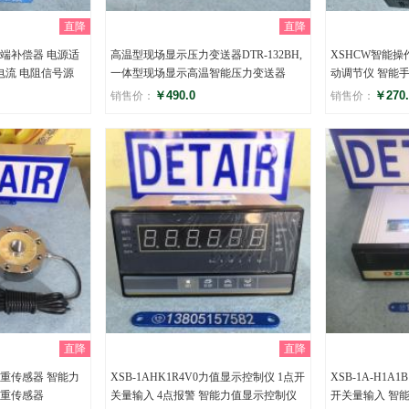
直降
直降
冷端补偿器 电源适
高温型现场显示压力变送器DTR-132BH,
XSHCW智能操
电流 电阻信号源
一体型现场显示高温智能压力变送器
动调节仪 智能
￥490.0
￥270.
销售价：
销售价：
评分
评分
()
(
直降
直降
重传感器 智能力
XSB-1AHK1R4V0力值显示控制仪 1点开
XSB-1A-H1A
重传感器
关量输入 4点报警 智能力值显示控制仪
开关量输入 智