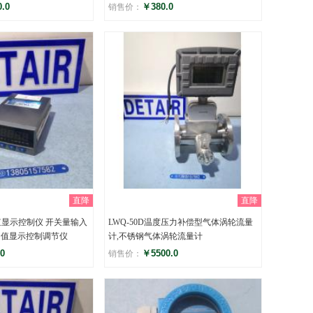
.0
￥380.0
销售价：
评分
)
()
直降
直降
力值显示控制仪 开关量输入
LWQ-50D温度压力补偿型气体涡轮流量
力值显示控制调节仪
计,不锈钢气体涡轮流量计
0
￥5500.0
销售价：
评分
)
()