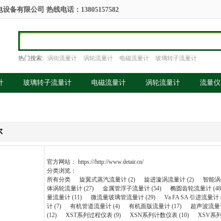
备有限公司 热线电话：13805157582
热门搜索:
涡街流量计
涡轮流量计
电磁流量计
玻璃转子流量计
计
玻璃转子流量计
电磁流量计
涡轮流量计
流量仪
尔
官方网站：
https:///http://www.detair.cn/
分类浏览：
所有分类
旋翼式蒸汽流量计 (2)
旋进漩涡流量计 (2)
智能涡街
体涡轮流量计 (27)
金属管浮子流量计 (54)
椭圆齿轮流量计 (48
量流量计 (11)
微流量玻璃管流量计 (29)
Va FA SA 引进流量计 (
计 (7)
有机管道流量计 (4)
有机面版流量计 (17)
超声波流量计 
(12)
XST系列过程仪表 (9)
XSN系列计数仪表 (10)
XSV系