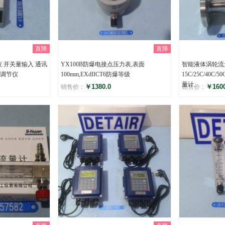
直降
直降
仪 开关量输入 通讯
YX100B防爆电接点压力表,表面
智能液体涡轮流量
调节仪
100mm,EXdIICT6防爆等级
15C/25C/40C/
量计
￥1380.0
￥1600
销售价：
销售价：
评分
评分
()
(