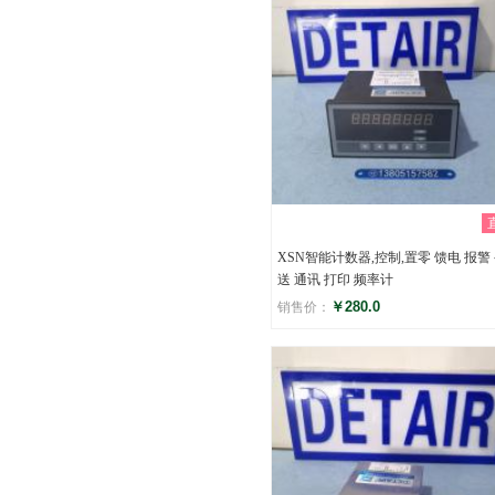
XSN智能计数器,控制,置零 馈电 报警
送 通讯 打印 频率计
￥280.0
销售价：
评分
()