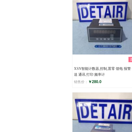
XSN智能计数器,控制,置零 馈电 报警
送 通讯 打印 频率计
￥280.0
销售价：
评分
()