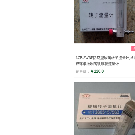
LZB-3WBF防腐型玻璃转子流量计,常
双环带控制阀玻璃管流量计
￥120.0
销售价：
评分
()