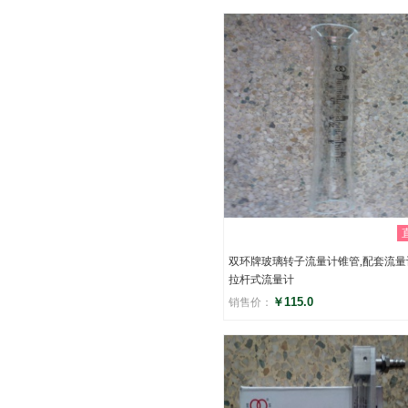
评分
()
双环牌玻璃转子流量计锥管,配套流量
拉杆式流量计
￥115.0
销售价：
评分
()